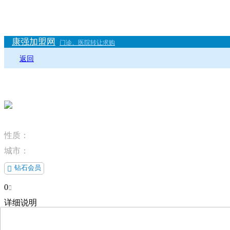
康强加盟网
门诊、医院转让求购
返回
性质：
城市：
钻石会员

0

详细说明