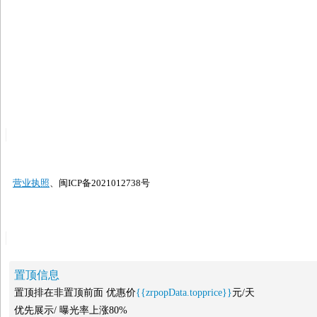
营业执照
、闽ICP备2021012738号
置顶信息
置顶排在非置顶前面 优惠价
{{zrpopData.topprice}}
元/天
优先展示/ 曝光率上涨80%