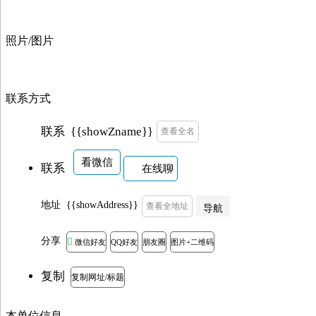
照片/图片
联系方式
{{showZname}}
联系
查看全名
看微信
联系
在线聊
地址
{{showAddress}}
查看全地址
导航
分享

微信好友
QQ好友
朋友圈
图片+二维码
复制
复制网址/标题
本单位信息