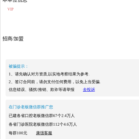
VIP
招商/加盟
被骗提示：
1、请先确认对方资质,以实地考察结果为参考.
2、签订合同前，请勿支付任何费用，以免上当受骗.
信息错误、骚扰/推销、欺诈等请举报
去投诉
在门诊老板微信群推广您
已建各省口腔老板微信群67个2.4万人
各省门诊医院老板微信群112个4.6万人
每群100元
康强客服