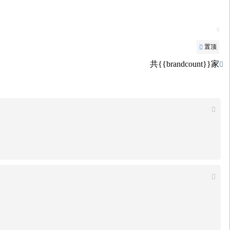

置顶

共{{brandcount}}家


