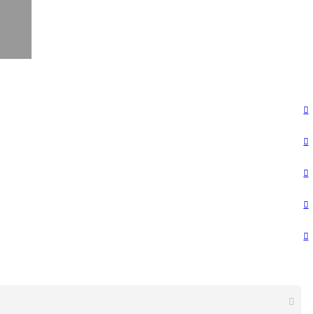





