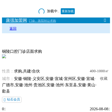
加载中..
重新加载
康强加盟网

门诊、医院转让求购
返回
铜陵口腔门诊店面求购
性质：
求购,共建/合伙
400-1000㎡
城市：
安徽·铜陵·义安区,安徽·宣城·宣州区,安徽·宣城·
收藏
广德市,安徽·池州·贵池区,安徽·池州·东至县,安徽·黄山·
歙县
钻石会员

0
2026-08-08

