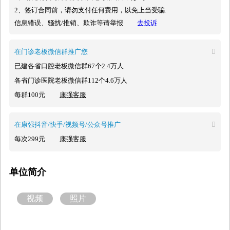
2、签订合同前，请勿支付任何费用，以免上当受骗.
信息错误、骚扰/推销、欺诈等请举报
去投诉
在门诊老板微信群推广您

已建各省口腔老板微信群67个2.4万人
各省门诊医院老板微信群112个4.6万人
每群100元
康强客服
在康强抖音/快手/视频号/公众号推广

每次299元
康强客服
单位简介
视频
照片