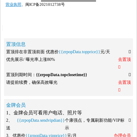
营业执照
、闽ICP备2021012738号
置顶信息
置顶排在非置顶前面 优惠价
{{zrpopData.topprice}}
元/天

优先展示/ 曝光率上涨80%
去置顶

置顶到期时间：
{{zrpopData.topclosetime}}

请提前续费，确保高效曝光
去置顶

金牌会员
1、金牌会员可看用户电话、照片等
2、
{{zrpopData.sendvipdian}}
个康强点，专属刷新功能/VIP标

送
示
3、优惠价
{{zrpopData.vipprice}}
元/月
办理会员