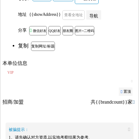
地址
{{showAddress}}
查看全地址
导航
分享

微信好友
QQ好友
朋友圈
图片+二维码
复制
复制网址/标题
本单位信息
VIP

置顶

招商/加盟
共{{brandcount}}家

被骗提示：

1、请先确认对方资质,以实地考察结果为参考.