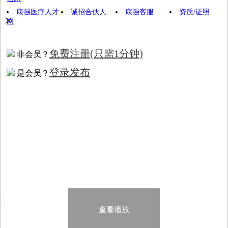
康强医疗人才
诚招合伙人
康强客服
资质/证照
×
网
免费注册
(只需1分钟)
非会员？
登录发布
是会员？
查看播放