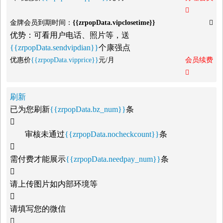

金牌会员到期时间：
{{zrpopData.vipclosetime}}

优势：可看用户电话、照片等，送
{{zrpopData.sendvipdian}}
个康强点
优惠价
{{zrpopData.vipprice}}
元/月
会员续费

刷新
已为您刷新
{{zrpopData.bz_num}}
条

审核未通过
{{zrpopData.nocheckcount}}
条

需付费才能展示
{{zrpopData.needpay_num}}
条

请上传图片如内部环境等

请填写您的微信
