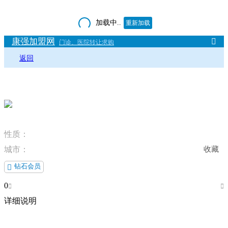
加载中..
重新加载
康强加盟网

门诊、医院转让求购
返回
性质：
城市：
收藏
钻石会员

0


详细说明