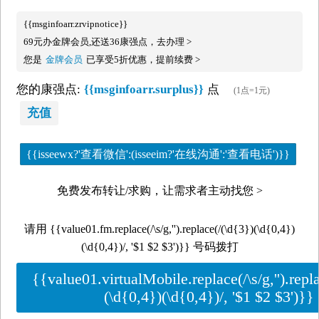
{{msginfoarr.zrvipnotice}}
69元办金牌会员,还送36康强点，去办理 >
您是
金牌会员
已享受5折优惠，提前续费 >
您的康强点:
{{msginfoarr.surplus}}
点
(1点=1元)
充值
{{isseewx?'查看微信':(isseeim?'在线沟通':'查看电话')}}
免费发布转让/求购，让需求者主动找您 >
请用 {{value01.fm.replace(/\s/g,'').replace(/(\d{3})(\d{0,4})
(\d{0,4})/, '$1 $2 $3')}} 号码拨打
{{value01.virtualMobile.replace(/\s/g,'').repl
(\d{0,4})(\d{0,4})/, '$1 $2 $3')}}