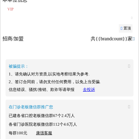
VIP

置顶

招商/加盟
共{{brandcount}}家

被骗提示：

1、请先确认对方资质,以实地考察结果为参考.
2、签订合同前，请勿支付任何费用，以免上当受骗.
信息错误、骚扰/推销、欺诈等请举报
去投诉
在门诊老板微信群推广您

已建各省口腔老板微信群67个2.4万人
各省门诊医院老板微信群112个4.6万人
每群100元
康强客服