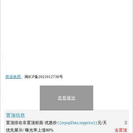
营业执照
、闽ICP备2021012738号
查看播放
置顶信息
置顶排在非置顶前面 优惠价
{{zrpopData.topprice}}
元/天

优先展示/ 曝光率上涨80%
去置顶