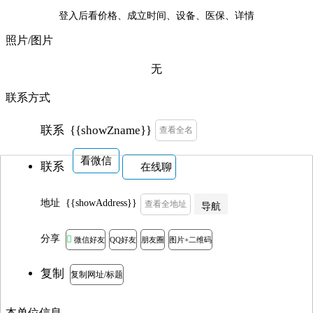
登入后看价格、成立时间、设备、医保、详情
照片/图片
无
联系方式
{{showZname}}
联系
查看全名
看微信
联系
在线聊
地址
{{showAddress}}
查看全地址
导航
分享

微信好友
QQ好友
朋友圈
图片+二维码
复制
复制网址/标题
本单位信息