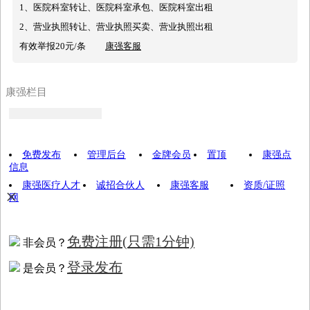
1、医院科室转让、医院科室承包、医院科室出租
2、营业执照转让、营业执照买卖、营业执照出租
有效举报20元/条
康强客服
康强栏目
免费发布
管理后台
金牌会员
置顶
康强点
信息
康强医疗人才
诚招合伙人
康强客服
资质/证照
×
网
免费注册
(只需1分钟)
非会员？
登录发布
是会员？