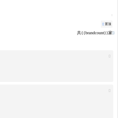

置顶

共{{brandcount}}家


