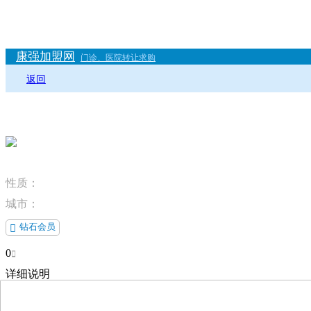
康强加盟网
门诊、医院转让求购
返回
性质：
城市：
钻石会员

0

详细说明