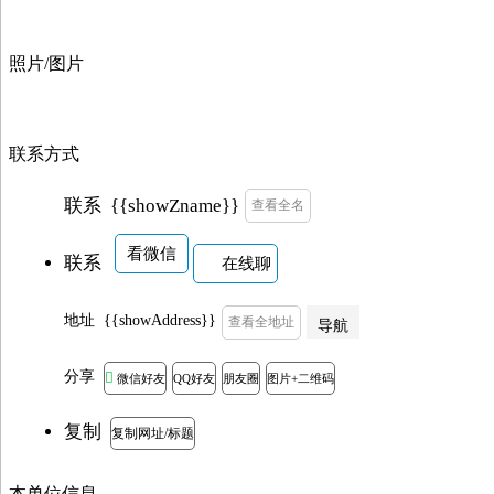
照片/图片
联系方式
{{showZname}}
联系
查看全名
看微信
联系
在线聊
地址
{{showAddress}}
查看全地址
导航
分享

微信好友
QQ好友
朋友圈
图片+二维码
复制
复制网址/标题
本单位信息