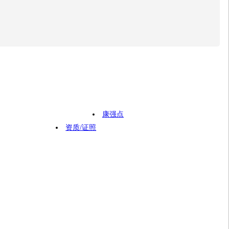
康强点
资质/证照