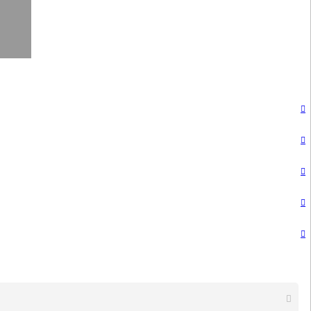





