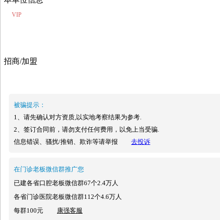
VIP
招商/加盟
被骗提示：
1、请先确认对方资质,以实地考察结果为参考.
2、签订合同前，请勿支付任何费用，以免上当受骗.
信息错误、骚扰/推销、欺诈等请举报
去投诉
在门诊老板微信群推广您
已建各省口腔老板微信群67个2.4万人
各省门诊医院老板微信群112个4.6万人
每群100元
康强客服