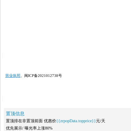
营业执照
、闽ICP备2021012738号
置顶信息
置顶排在非置顶前面 优惠价
{{zrpopData.topprice}}
元/天
优先展示/ 曝光率上涨80%