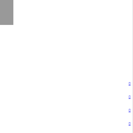



