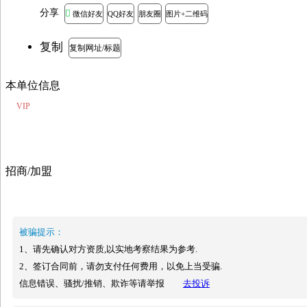
分享

微信好友
QQ好友
朋友圈
图片+二维码
复制
复制网址/标题
本单位信息
VIP
招商/加盟
被骗提示：
1、请先确认对方资质,以实地考察结果为参考.
2、签订合同前，请勿支付任何费用，以免上当受骗.
信息错误、骚扰/推销、欺诈等请举报
去投诉