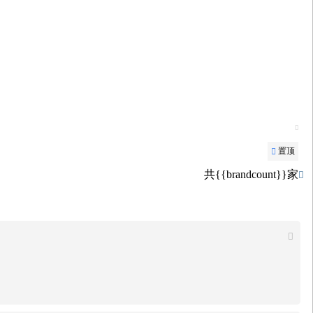

置顶

共{{brandcount}}家

