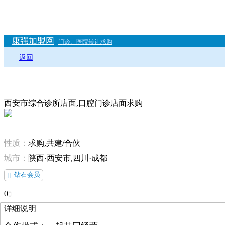
康强加盟网
门诊、医院转让求购
返回
西安市综合诊所店面,口腔门诊店面求购
性质：
求购,共建/合伙
城市：
陕西·西安市,四川·成都
钻石会员

0

详细说明