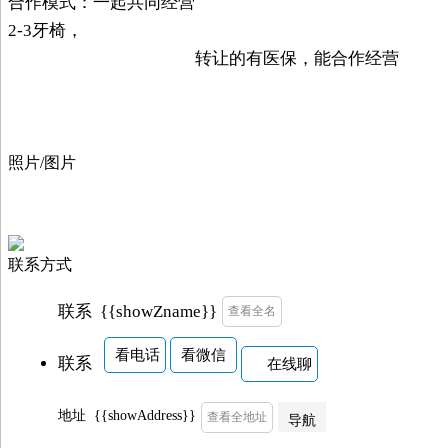
合作模式：一起共同经营
2-3牙椅，
转让的有医保，能合作经营
照片/图片
联系方式
{{showZname}}
联系
查看全名
看电话
看微信
联系
在线聊
地址
{{showAddress}}
查看全地址
导航