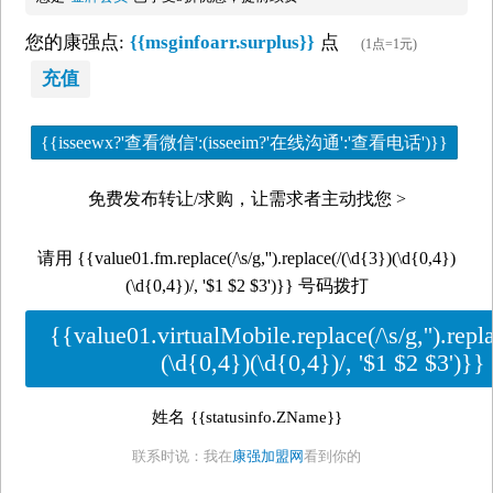
您的康强点:
{{msginfoarr.surplus}}
点
(1点=1元)
充值
{{isseewx?'查看微信':(isseeim?'在线沟通':'查看电话')}}
免费发布转让/求购，让需求者主动找您 >
请用 {{value01.fm.replace(/\s/g,'').replace(/(\d{3})(\d{0,4})
(\d{0,4})/, '$1 $2 $3')}} 号码拨打
{{value01.virtualMobile.replace(/\s/g,'').repl
(\d{0,4})(\d{0,4})/, '$1 $2 $3')}}
姓名
{{statusinfo.ZName}}
联系时说：我在
康强加盟网
看到你的