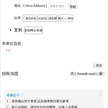
地址
{{showAddress}}
查看全地址
导航
分享

微信好友
QQ好友
朋友圈
图片+二维码
复制
复制网址/标题
本单位信息
VIP

置顶

招商/加盟
共{{brandcount}}家

被骗提示：

1、请先确认对方资质,以实地考察结果为参考.
2、签订合同前，请勿支付任何费用，以免上当受骗.