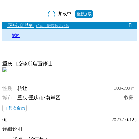
加载中..
重新加载
康强加盟网

门诊、医院转让求购
返回
重庆口腔诊所店面转让
性质：
转让
100-199㎡
城市：
重庆·重庆市·南岸区
收藏
钻石会员

0
2025-10-12


详细说明