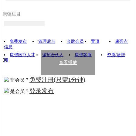
康强栏目
免费发布
管理后台
金牌会员
置顶
康强点
信息
康强医疗人才
诚招合伙人
康强客服
资质/证照
×
网
查看播放
免费注册
(只需1分钟)
非会员？
登录发布
是会员？